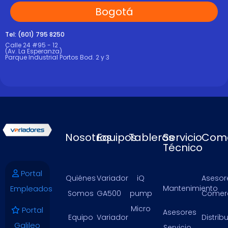
Bogotá
Tel: (601) 795 8250
Calle 24 #95 - 12
(Av. La Esperanza)
Parque Industrial Portos Bod. 2 y 3
Nosotros
Equipos
Tableros
Servicio
Come
Técnico
Portal
Quiénes
Variador
iQ
Asesor
Empleados
Mantenimiento
Somos
GA500
pump
Comerc
Micro
Portal
Asesores
Equipo
Variador
Distrib
Galileo
Servicio