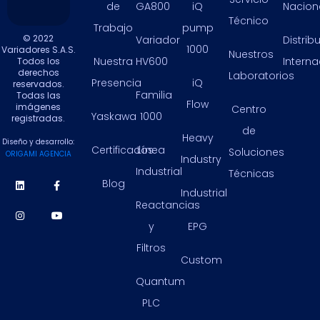
de
GA800
iQ
Nacion
Técnico
Trabajo
pump
© 2022
Variador
Distrib
1000
Variadores S.A.S.
Nuestros
Nuestra
HV600
Intern
Todos los
derechos
Laboratorios
Presencia
iQ
reservados.
Familia
Todas las
Flow
imágenes
Centro
Yaskawa
1000
registradas.
de
Heavy
Diseño y desarrollo:
Certificados
Línea
Soluciones
ORIGAMI AGENCIA
Industry
Industrial
Técnicas
Blog
Industrial
Reactancias
y
EPG
Filtros
Custom
Quantum
PLC