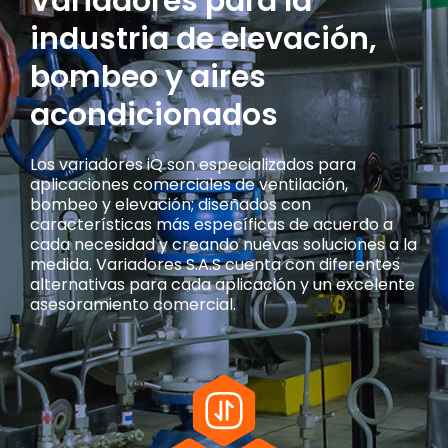
Variadores para la
industria de elevación,
bombeo y aires
acondicionados
Los variadores iQ son especializados para
aplicaciones comerciales de ventilación,
bombeo y elevación; diseñados con
características más específicas de acuerdo a
cada necesidad y creando nuevas soluciones a la
medida. Variadores S.A.S cuenta con diferentes
alternativas para cada aplicación y un excelente
asesoramiento comercial.