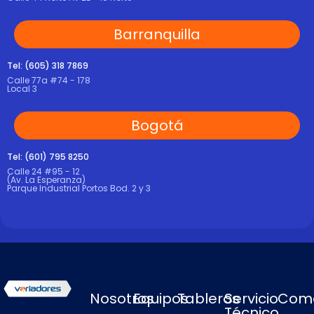
Barranquilla
Tel: (605) 318 7869
Calle 77a #74 - 178
Local 3
Bogotá
Tel: (601) 795 8250
Calle 24 #95 - 12
(Av. La Esperanza)
Parque Industrial Portos Bod. 2 y 3
Nosotros
Equipos
Tableros
Servicio
Come
Técnico