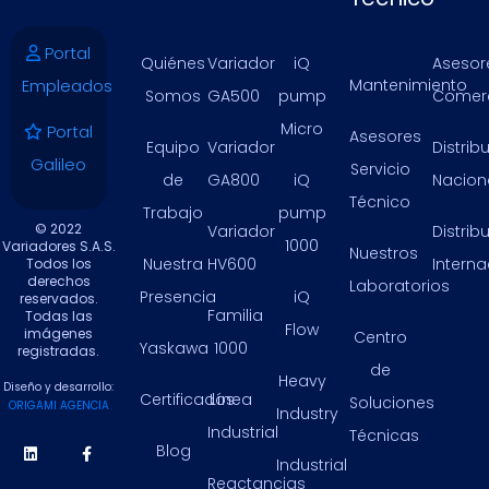
Portal
Quiénes
Variador
iQ
Asesor
Empleados
Mantenimiento
Somos
GA500
pump
Comerc
Micro
Portal
Asesores
Equipo
Variador
Distrib
Galileo
Servicio
de
GA800
iQ
Nacion
Técnico
Trabajo
pump
© 2022
Variador
Distrib
1000
Variadores S.A.S.
Nuestros
Nuestra
HV600
Intern
Todos los
derechos
Laboratorios
Presencia
iQ
reservados.
Familia
Todas las
Flow
imágenes
Centro
Yaskawa
1000
registradas.
de
Heavy
Diseño y desarrollo:
Certificados
Línea
Soluciones
ORIGAMI AGENCIA
Industry
Industrial
Técnicas
Blog
Industrial
Reactancias