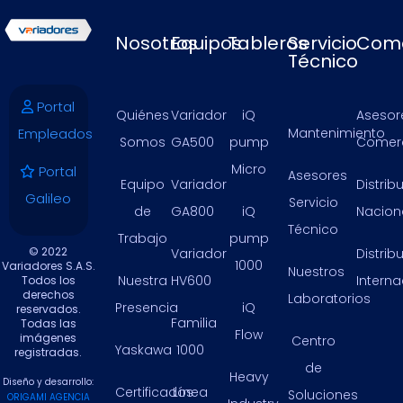
Nosotros
Equipos
Tableros
Servicio
Come
Técnico
Portal
Quiénes
Variador
iQ
Asesor
Empleados
Mantenimiento
Somos
GA500
pump
Comerc
Micro
Portal
Asesores
Equipo
Variador
Distrib
Galileo
Servicio
de
GA800
iQ
Nacion
Técnico
Trabajo
pump
© 2022
Variador
Distrib
1000
Variadores S.A.S.
Nuestros
Nuestra
HV600
Intern
Todos los
derechos
Laboratorios
Presencia
iQ
reservados.
Familia
Todas las
Flow
imágenes
Centro
Yaskawa
1000
registradas.
de
Heavy
Diseño y desarrollo:
Certificados
Línea
Soluciones
ORIGAMI AGENCIA