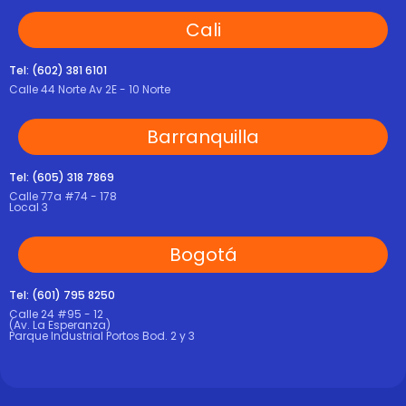
Cali
Tel: (602) 381 6101
Calle 44 Norte Av 2E - 10 Norte
Barranquilla
Tel: (605) 318 7869
Calle 77a #74 - 178
Local 3
Bogotá
Tel: (601) 795 8250
Calle 24 #95 - 12
(Av. La Esperanza)
Parque Industrial Portos Bod. 2 y 3