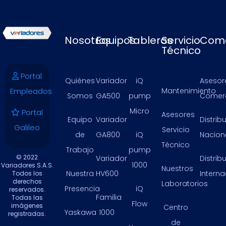
Nosotros
Equipos
Tableros
Servicio
Come
Técnico
Portal
Quiénes
Variador
iQ
Asesor
Empleados
Mantenimiento
Somos
GA500
pump
Comerc
Micro
Portal
Asesores
Equipo
Variador
Distrib
Galileo
Servicio
de
GA800
iQ
Nacion
Técnico
Trabajo
pump
© 2022
Variador
Distrib
1000
Variadores S.A.S.
Nuestros
Nuestra
HV600
Intern
Todos los
derechos
Laboratorios
Presencia
iQ
reservados.
Familia
Todas las
Flow
imágenes
Centro
Yaskawa
1000
registradas.
de