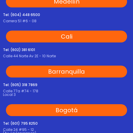
Medellín
Tel: (604) 448 6500
Carrera 51 #6 - 08
Cali
Tel: (602) 381 6101
Calle 44 Norte Av 2E - 10 Norte
Barranquilla
Tel: (605) 318 7869
Calle 77a #74 - 178
Local 3
Bogotá
Tel: (601) 795 8250
Calle 24 #95 - 12