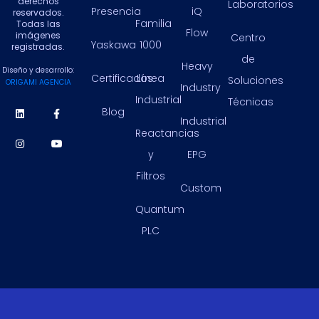
derechos
Laboratorios
Presencia
iQ
reservados.
Familia
Todas las
Flow
imágenes
Centro
Yaskawa
1000
registradas.
de
Heavy
Diseño y desarrollo:
Certificados
Línea
Soluciones
ORIGAMI AGENCIA
Industry
Industrial
Técnicas
Blog
Industrial
Reactancias
y
EPG
Filtros
Custom
Quantum
PLC