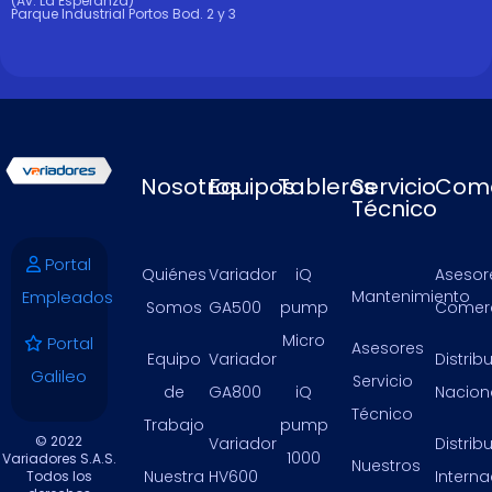
(Av. La Esperanza)
Parque Industrial Portos Bod. 2 y 3
Nosotros
Equipos
Tableros
Servicio
Come
Técnico
Portal
Quiénes
Variador
iQ
Asesor
Empleados
Mantenimiento
Somos
GA500
pump
Comerc
Micro
Portal
Asesores
Equipo
Variador
Distrib
Galileo
Servicio
de
GA800
iQ
Nacion
Técnico
Trabajo
pump
© 2022
Variador
Distrib
1000
Variadores S.A.S.
Nuestros
Nuestra
HV600
Intern
Todos los