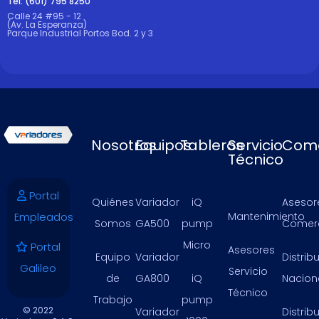
Tel: (601) 795 8250
Calle 24 #95 - 12
(Av. La Esperanza)
Parque Industrial Portos Bod. 2 y 3
Nosotros
Equipos
Tableros
Servicio
Come
Técnico
Portal
Quiénes
Variador
iQ
Asesor
Empleados
Mantenimiento
Somos
GA500
pump
Comerc
Micro
Portal
Asesores
Equipo
Variador
Distrib
Galileo
Servicio
de
GA800
iQ
Nacion
Técnico
Trabajo
pump
© 2022
Variador
Distrib