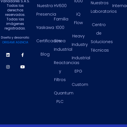
1000
Variadores S.A.S.
Nuestros
Nuestra
HV600
Intern
Todos los
derechos
Laboratorios
Presencia
iQ
reservados.
Familia
Todas las
Flow
imágenes
Centro
Yaskawa
1000
registradas.
de
Heavy
Diseño y desarrollo:
Certificados
Línea
Soluciones
ORIGAMI AGENCIA
Industry
Industrial
Técnicas
Blog
Industrial
Reactancias
y
EPG
Filtros
Custom
Quantum
PLC