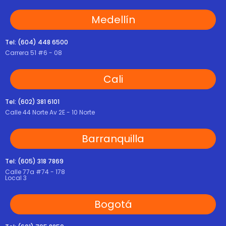
Medellín
Tel: (604) 448 6500
Carrera 51 #6 - 08
Cali
Tel: (602) 381 6101
Calle 44 Norte Av 2E - 10 Norte
Barranquilla
Tel: (605) 318 7869
Calle 77a #74 - 178
Local 3
Bogotá