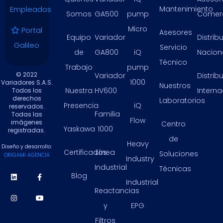
Empleados
Mantenimiento
Somos
GA500
pump
Comerc
Micro
Portal
Asesores
Equipo
Variador
Distrib
Galileo
Servicio
de
GA800
iQ
Nacion
Técnico
Trabajo
pump
© 2022
Variador
Distrib
1000
Variadores S.A.S.
Nuestros
Nuestra
HV600
Intern
Todos los
derechos
Laboratorios
Presencia
iQ
reservados.
Familia
Todas las
Flow
imágenes
Centro
Yaskawa
1000
registradas.
de
Heavy
Diseño y desarrollo:
Certificados
Línea
Soluciones
ORIGAMI AGENCIA
Industry
Industrial
Técnicas
Blog
Industrial
Reactancias
y
EPG
Filtros