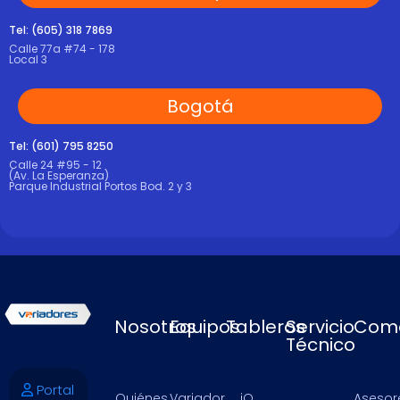
Tel: (605) 318 7869
Calle 77a #74 - 178
Local 3
Bogotá
Tel: (601) 795 8250
Calle 24 #95 - 12
(Av. La Esperanza)
Parque Industrial Portos Bod. 2 y 3
Nosotros
Equipos
Tableros
Servicio
Come
Técnico
Portal
Quiénes
Variador
iQ
Asesor