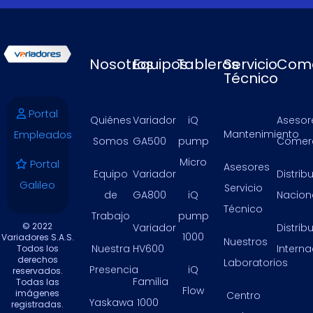
Nosotros
Equipos
Tableros
Servicio
Come
Técnico
Portal
Quiénes
Variador
iQ
Asesor
Empleados
Mantenimiento
Somos
GA500
pump
Comerc
Micro
Portal
Asesores
Equipo
Variador
Distrib
Galileo
Servicio
de
GA800
iQ
Nacion
Técnico
Trabajo
pump
© 2022
Variador
Distrib
1000
Variadores S.A.S.
Nuestros
Nuestra
HV600
Intern
Todos los
derechos
Laboratorios
Presencia
iQ
reservados.
Familia
Todas las
Flow
imágenes
Centro
Yaskawa
1000
registradas.