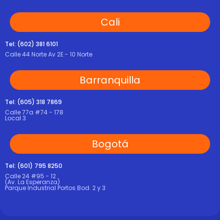
Cali
Tel: (602) 381 6101
Calle 44 Norte Av 2E - 10 Norte
Barranquilla
Tel: (605) 318 7869
Calle 77a #74 - 178
Local 3
Bogotá
Tel: (601) 795 8250
Calle 24 #95 - 12
(Av. La Esperanza)
Parque Industrial Portos Bod. 2 y 3